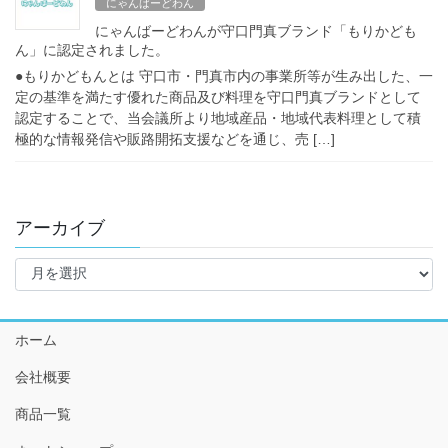
にゃんばーどわん
にゃんばーどわんが守口門真ブランド「もりかども
ん」に認定されました。
●もりかどもんとは 守口市・門真市内の事業所等が生み出した、一
定の基準を満たす優れた商品及び料理を守口門真ブランドとして
認定することで、当会議所より地域産品・地域代表料理として積
極的な情報発信や販路開拓支援などを通じ、売 […]
アーカイブ
ア
ー
カ
イ
ホーム
ブ
会社概要
商品一覧