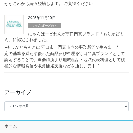
ががこれから続々登場します。 ご期待ください！
2025年11月10日
にゃんばーどわん
にゃんばーどわんが守口門真ブランド「もりかども
ん」に認定されました。
●もりかどもんとは 守口市・門真市内の事業所等が生み出した、一
定の基準を満たす優れた商品及び料理を守口門真ブランドとして
認定することで、当会議所より地域産品・地域代表料理として積
極的な情報発信や販路開拓支援などを通じ、売 […]
アーカイブ
ア
ー
カ
イ
ホーム
ブ