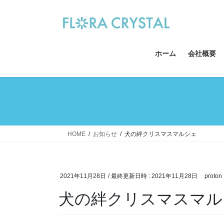
コ
ナ
ン
ビ
テ
ゲ
ン
ー
ツ
シ
ホーム
会社概要
へ
ョ
ス
ン
キ
に
ッ
移
プ
動
HOME
お知らせ
犬の絆クリスマスマルシェ
2021年11月28日
/ 最終更新日時 :
2021年11月28日
proton
犬の絆クリスマスマル