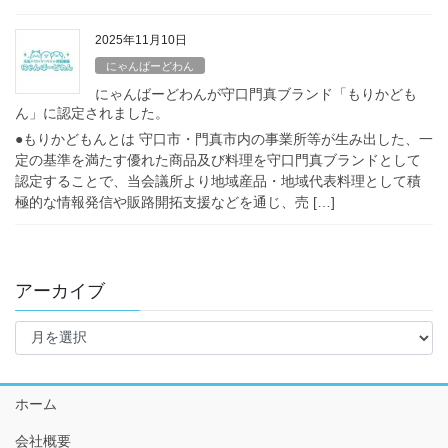
2025年11月10日
にゃんばーどわん
にゃんばーどわんが守口門真ブランド「もりかども
ん」に認定されました。
●もりかどもんとは 守口市・門真市内の事業所等が生み出した、一
定の基準を満たす優れた商品及び料理を守口門真ブランドとして
認定することで、当会議所より地域産品・地域代表料理として積
極的な情報発信や販路開拓支援などを通じ、売 […]
アーカイブ
ア
ー
カ
イ
ホーム
ブ
会社概要