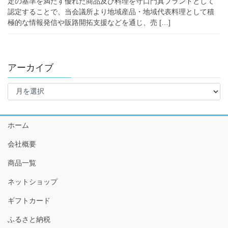
定の基準を満たす優れた商品及び料理を守口門真ブランドとして
認定することで、当会議所より地域産品・地域代表料理として積
極的な情報発信や販路開拓支援などを通じ、売 […]
アーカイブ
ア
ー
カ
イ
ホーム
ブ
会社概要
商品一覧
ネットショップ
ギフトカード
ふるさと納税