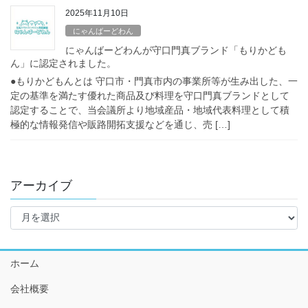
2025年11月10日
にゃんばーどわん
にゃんばーどわんが守口門真ブランド「もりかども
ん」に認定されました。
●もりかどもんとは 守口市・門真市内の事業所等が生み出した、一
定の基準を満たす優れた商品及び料理を守口門真ブランドとして
認定することで、当会議所より地域産品・地域代表料理として積
極的な情報発信や販路開拓支援などを通じ、売 […]
アーカイブ
ア
ー
カ
イ
ホーム
ブ
会社概要